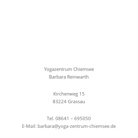
Entspannung und innerem Gleichgewicht.
Schreiben Sie mir einfach eine
E-Mail
oder rufen Sie
mich unverbindlich an.
Yogazentrum Chiemsee
Barbara Reinwarth
Kirchenweg 15
83224 Grassau
Tel. 08641 – 695050
E-Mail:
barbara@yoga-zentrum-chiemsee.de