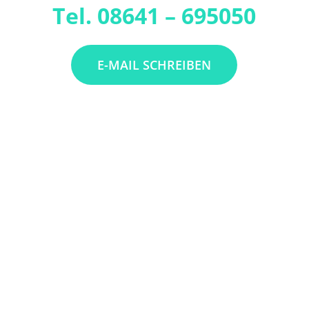
Tel. 08641 – 695050
E-MAIL SCHREIBEN
Yoga
stärkt nachweislich den Körper und die Muskulatur,
hält Gelenke beweglich und kräftigt die Organe.
Yoga verhilft Körper, Geist und Seele zu tiefer